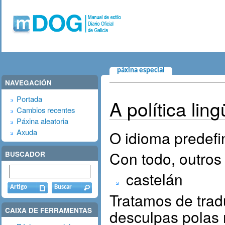
páxina especial
NAVEGACIÓN
Portada
A política ling
Cambios recentes
Páxina aleatoria
Axuda
O idioma predefin
Con todo, outros
BUSCADOR
castelán
Tratamos de tradu
CAIXA DE FERRAMENTAS
desculpas polas 