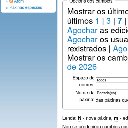
Opcións dos cambios
Atom
Páxinas especiais
Mostrar os últi
últimos
1
|
3
|
7
Agochar
as edic
Agochar
os usua
rexistrados |
Ago
Mostrar os camb
de 2026
Espazo de
nomes:
Nome da
páxina:
das páxinas qu
Lenda:
N
- nova páxina,
m
- ed
Non se produciron cambios nas