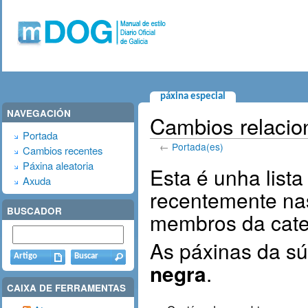
páxina especial
NAVEGACIÓN
Cambios relacio
Portada
←
Portada(es)
Cambios recentes
Páxina aleatoria
Esta é unha list
Axuda
recentemente nas
BUSCADOR
membros da categ
As páxinas da s
negra
.
CAIXA DE FERRAMENTAS