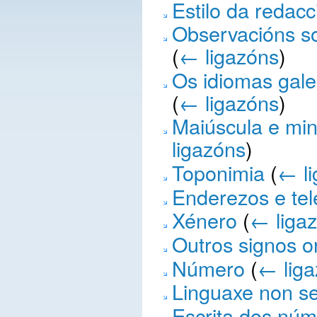
Estilo da redacc
Observacións so
(
← ligazóns
)
Os idiomas galeg
(
← ligazóns
)
Maiúscula e minú
ligazóns
)
Toponimia
(
← l
Enderezos e tel
Xénero
(
← liga
Outros signos o
Número
(
← lig
Linguaxe non se
Escrita dos nú