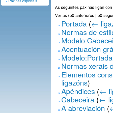
Páxinas especiais
As seguintes páxinas ligan con 
Ver as (50 anteriores | 50 segui
Portada
(
← liga
Normas de estil
Modelo:Cabecei
Acentuación grá
Modelo:Portad
Normas xerais d
Elementos const
ligazóns
)
Apéndices
(
← l
Cabeceira
(
← l
A abreviación
(
←