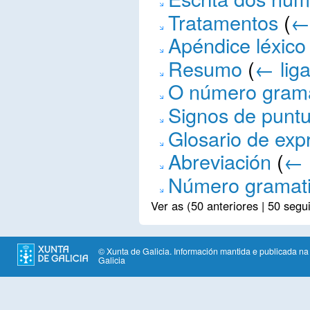
Tratamentos
(
← 
Apéndice léxico
Resumo
(
← lig
O número grama
Signos de punt
Glosario de exp
Abreviación
(
← 
Número gramati
Ver as (50 anteriores | 50 segui
© Xunta de Galicia. Información mantida e publicada na 
Galicia